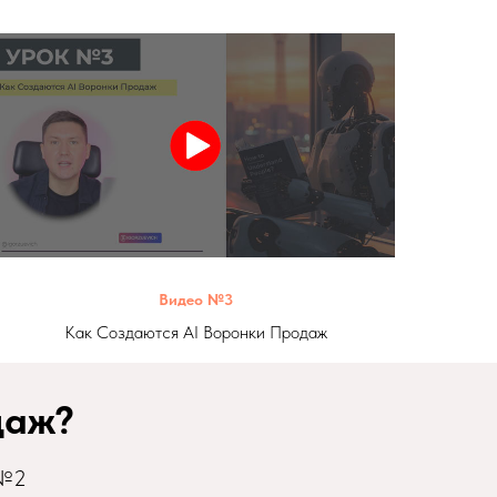
Видео №3
Как Создаются AI Воронки Продаж
даж?
 №2