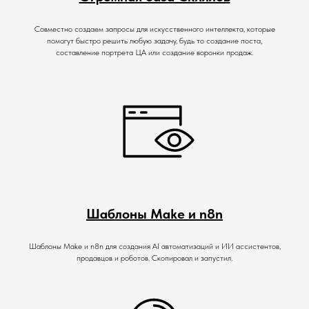
Совместно создаем запросы для искусственного интеллекта, которые
помогут быстро решить любую задачу, будь то создание поста,
составление портрета ЦА или создание воронки продаж.
Шаблоны Make и n8n
Шаблоны Make и n8n для создания AI автоматизаций и ИИ ассистентов,
продавцов и роботов. Скопировал и запустил.